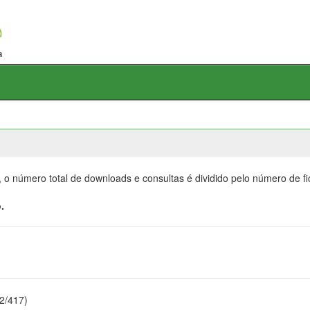
, o número total de downloads e consultas é dividido pelo número de f
.
22/417)