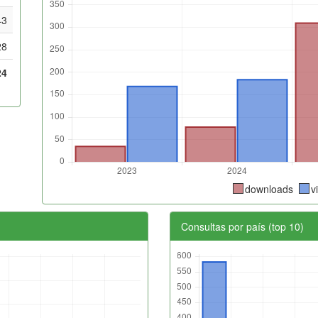
43
28
24
downloads
v
Consultas por país (top 10)