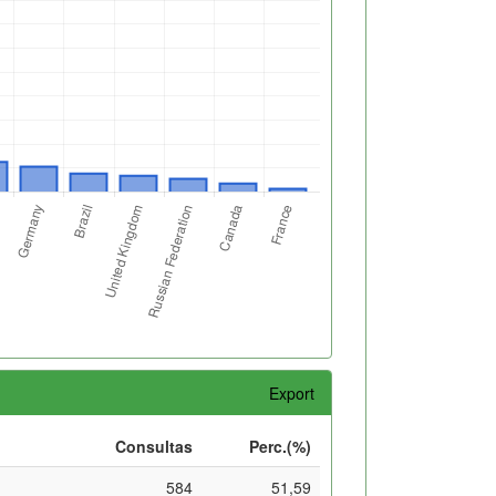
Export
Consultas
Perc.(%)
584
51,59