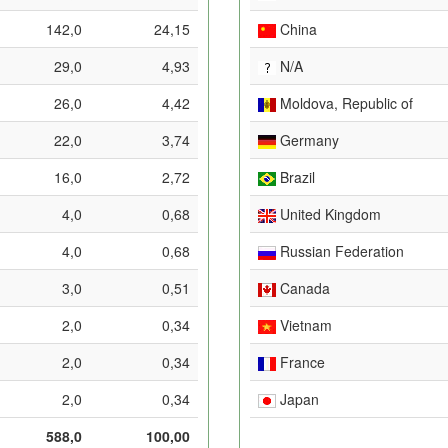
142,0
24,15
China
29,0
4,93
N/A
26,0
4,42
Moldova, Republic of
22,0
3,74
Germany
16,0
2,72
Brazil
4,0
0,68
United Kingdom
4,0
0,68
Russian Federation
3,0
0,51
Canada
2,0
0,34
Vietnam
2,0
0,34
France
2,0
0,34
Japan
588,0
100,00