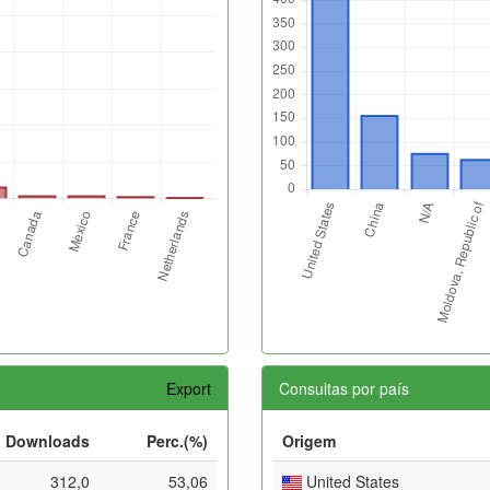
Export
Consultas por país
Downloads
Perc.(%)
Origem
312,0
53,06
United States