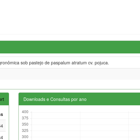
gronômica sob pastejo de paspalum atratum cv. pojuca.
rt
Downloads e Consultas por ano
as
84
64