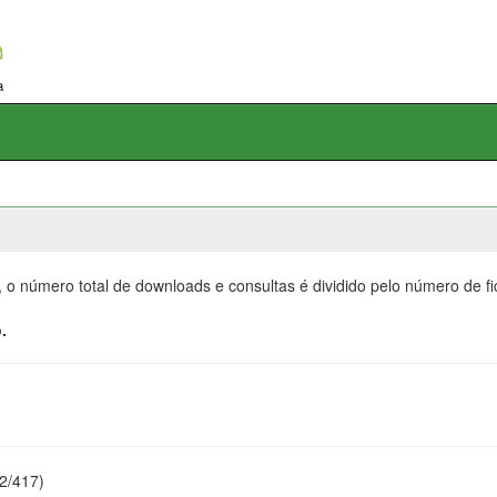
, o número total de downloads e consultas é dividido pelo número de f
.
22/417)