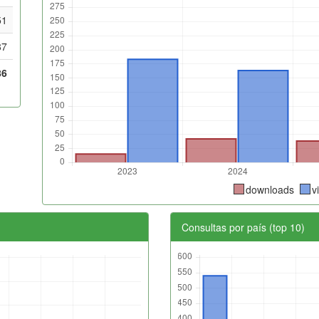
51
87
86
downloads
v
Consultas por país (top 10)