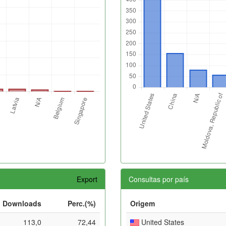
Export
Consultas por país
Downloads
Perc.(%)
Origem
113,0
72,44
United States