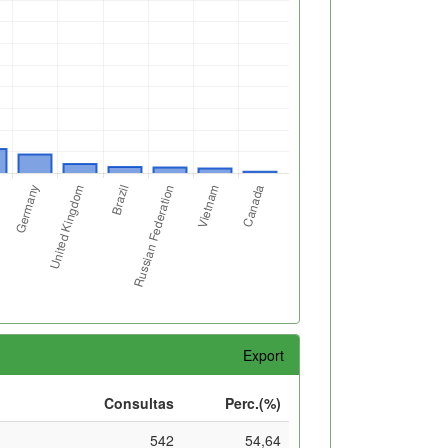
Export
Consultas
Perc.(%)
542
54,64