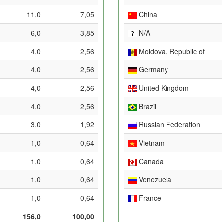
11,0
7,05
China
6,0
3,85
N/A
4,0
2,56
Moldova, Republic of
4,0
2,56
Germany
4,0
2,56
United Kingdom
4,0
2,56
Brazil
3,0
1,92
Russian Federation
1,0
0,64
Vietnam
1,0
0,64
Canada
1,0
0,64
Venezuela
1,0
0,64
France
156,0
100,00