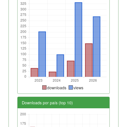
downloads
views
Downloads por país (top 10)