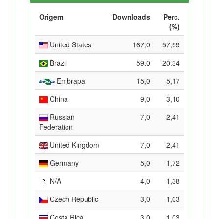
Origem
Downloads
Perc.
(%)
United States
167,0
57,59
Brazil
59,0
20,34
Embrapa
15,0
5,17
China
9,0
3,10
Russian
7,0
2,41
Federation
United Kingdom
7,0
2,41
Germany
5,0
1,72
N/A
4,0
1,38
Czech Republic
3,0
1,03
Costa Rica
3,0
1,03