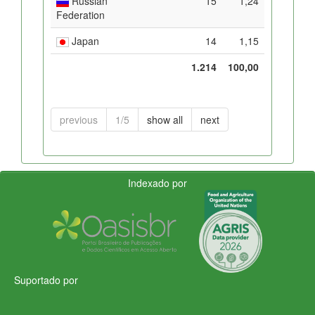
Russian
15
1,24
Federation
Japan
14
1,15
1.214
100,00
previous
1/5
show all
next
Indexado por
Suportado por