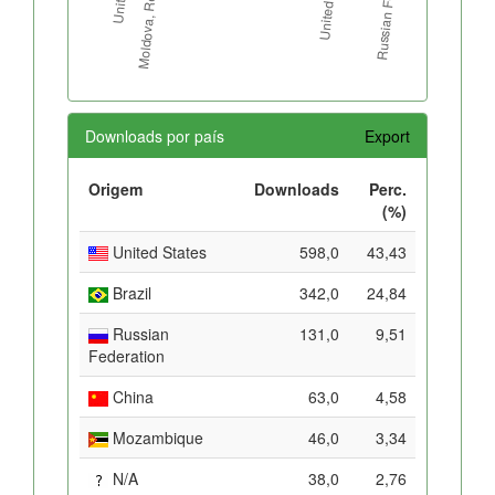
Downloads por país
Export
Origem
Downloads
Perc.
(%)
United States
598,0
43,43
Brazil
342,0
24,84
Russian
131,0
9,51
Federation
China
63,0
4,58
Mozambique
46,0
3,34
N/A
38,0
2,76