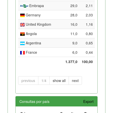
Embrapa
29,0
2,11
Germany
28,0
2,03
United Kingdom
16,0
1,16
Angola
11,0
0,80
Argentina
9,0
0,65
France
6,0
0,44
1.377,0
100,00
previous
1/4
show all
next
Consultas por país
Export