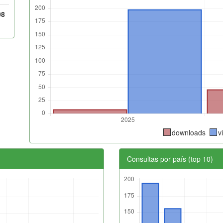
08
downloads
v
Consultas por país (top 10)