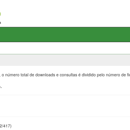
, o número total de downloads e consultas é dividido pelo número de f
.
22/417)