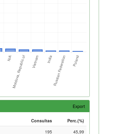
Export
Consultas
Perc.(%)
195
45,99