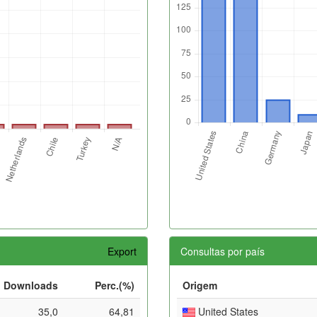
Export
Consultas por país
Downloads
Perc.(%)
Origem
35,0
64,81
United States