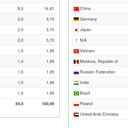
8,0
14,81
China
2,0
3,70
Germany
2,0
3,70
Japan
2,0
3,70
N/A
1,0
1,85
Vietnam
1,0
1,85
Moldova, Republic of
1,0
1,85
Russian Federation
1,0
1,85
India
1,0
1,85
Brazil
54,0
100,00
Poland
United Arab Emirates