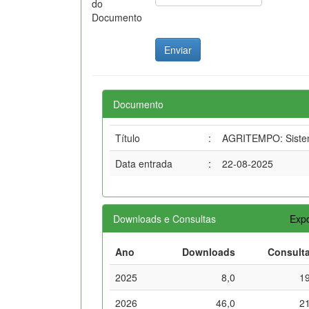
do
Documento
Documento
Título
:
AGRITEMPO: Sistema
Data entrada
:
22-08-2025
Downloads e Consultas
Expo
Ano
Downloads
Consult
2025
8,0
1
2026
46,0
2