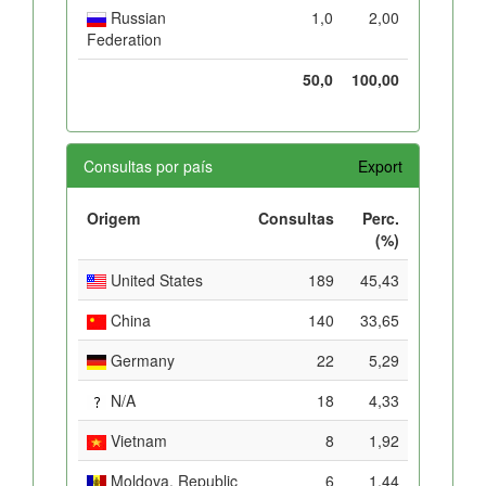
Russian
1,0
2,00
Federation
50,0
100,00
Consultas por país
Export
Origem
Consultas
Perc.
(%)
United States
189
45,43
China
140
33,65
Germany
22
5,29
N/A
18
4,33
Vietnam
8
1,92
Moldova, Republic
6
1,44