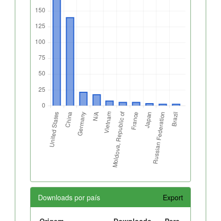
Downloads por país
Export
Origem
Downloads
Perc.