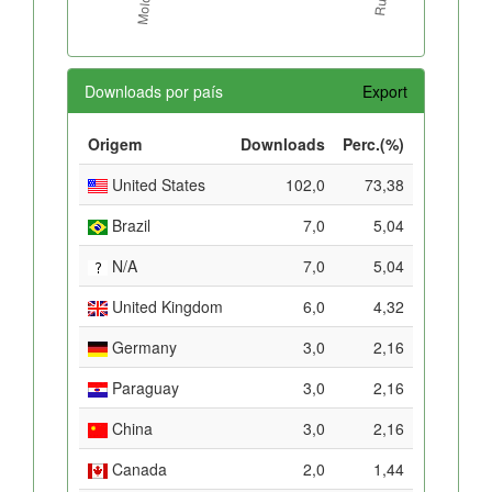
Downloads por país
Export
Origem
Downloads
Perc.(%)
United States
102,0
73,38
Brazil
7,0
5,04
N/A
7,0
5,04
United Kingdom
6,0
4,32
Germany
3,0
2,16
Paraguay
3,0
2,16
China
3,0
2,16
Canada
2,0
1,44