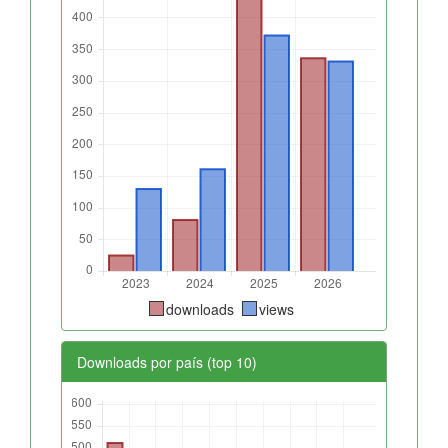
downloads
views
Downloads por país (top 10)