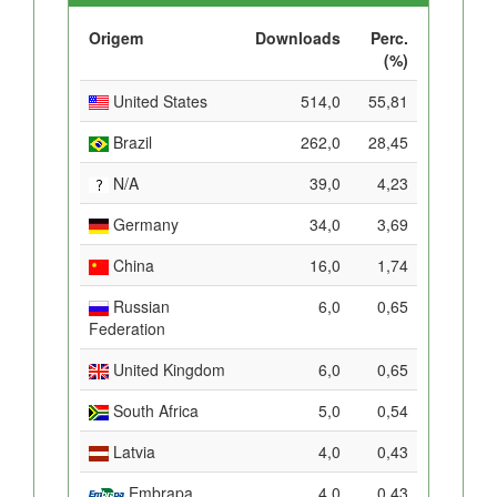
Origem
Downloads
Perc.
(%)
United States
514,0
55,81
Brazil
262,0
28,45
N/A
39,0
4,23
Germany
34,0
3,69
China
16,0
1,74
Russian
6,0
0,65
Federation
United Kingdom
6,0
0,65
South Africa
5,0
0,54
Latvia
4,0
0,43
Embrapa
4,0
0,43