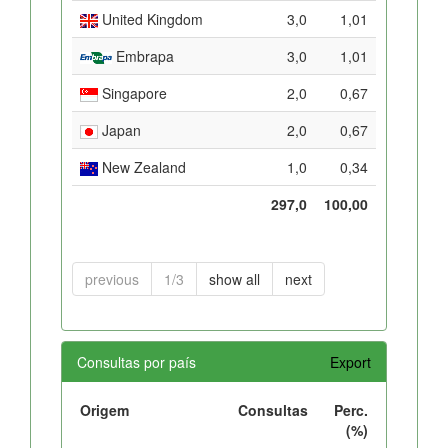
United Kingdom
3,0
1,01
Embrapa
3,0
1,01
Singapore
2,0
0,67
Japan
2,0
0,67
New Zealand
1,0
0,34
297,0
100,00
previous
1/3
show all
next
Consultas por país
Export
Origem
Consultas
Perc.
(%)