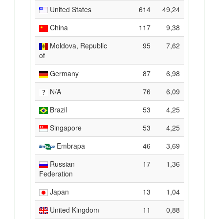
United States
614
49,24
China
117
9,38
Moldova, Republic
95
7,62
of
Germany
87
6,98
N/A
76
6,09
Brazil
53
4,25
Singapore
53
4,25
Embrapa
46
3,69
Russian
17
1,36
Federation
Japan
13
1,04
United Kingdom
11
0,88