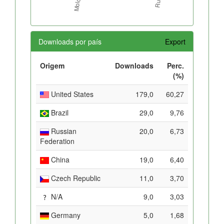
Downloads por país
Export
Origem
Downloads
Perc.
(%)
United States
179,0
60,27
Brazil
29,0
9,76
Russian
20,0
6,73
Federation
China
19,0
6,40
Czech Republic
11,0
3,70
N/A
9,0
3,03
Germany
5,0
1,68