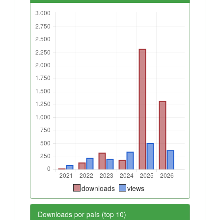
downloads
views
Downloads por país (top 10)