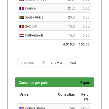
France
24,0
0,56
South Africa
23,0
0,53
Belgium
15,0
0,35
Netherlands
15,0
0,35
4.318,0
100,00
previous
1/5
show all
next
Consultas por país
Export
Origem
Consultas
Perc.
(%)
United States
744
42,86