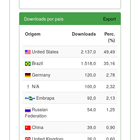
Downloads por país
Export
Origem
Downloads
Perc.
(%)
United States
2.137,0
49,49
Brazil
1.518,0
35,16
Germany
120,0
2,78
N/A
100,0
2,32
Embrapa
92,0
2,13
Russian
54,0
1,25
Federation
China
39,0
0,90
United Kingdom
26,0
0,60