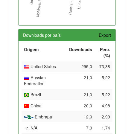
Downloads por país
Export
Origem
Downloads
Perc.
(%)
United States
295,0
73,38
Russian
21,0
5,22
Federation
Brazil
21,0
5,22
China
20,0
4,98
Embrapa
12,0
2,99
N/A
7,0
1,74