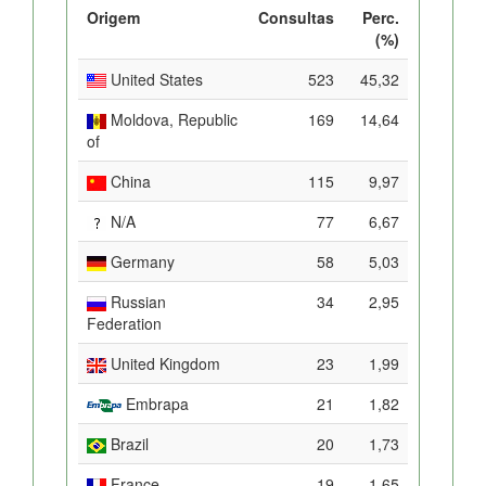
Origem
Consultas
Perc.
(%)
United States
523
45,32
Moldova, Republic
169
14,64
of
China
115
9,97
N/A
77
6,67
Germany
58
5,03
Russian
34
2,95
Federation
United Kingdom
23
1,99
Embrapa
21
1,82
Brazil
20
1,73
France
19
1,65