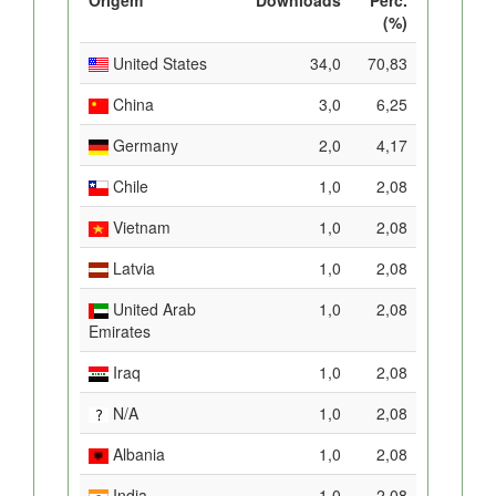
(%)
United States
34,0
70,83
China
3,0
6,25
Germany
2,0
4,17
Chile
1,0
2,08
Vietnam
1,0
2,08
Latvia
1,0
2,08
United Arab
1,0
2,08
Emirates
Iraq
1,0
2,08
N/A
1,0
2,08
Albania
1,0
2,08
India
1,0
2,08