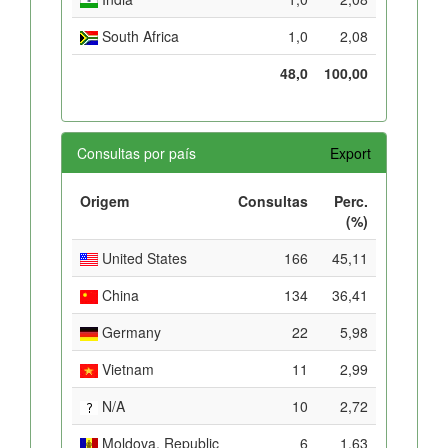
South Africa
1,0
2,08
48,0
100,00
Consultas por país
Export
Origem
Consultas
Perc.
(%)
United States
166
45,11
China
134
36,41
Germany
22
5,98
Vietnam
11
2,99
N/A
10
2,72
Moldova, Republic
6
1,63