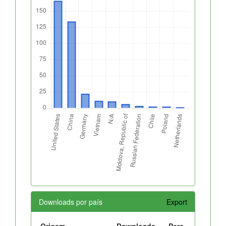
Downloads por país
Export
Origem
Downloads
Perc.