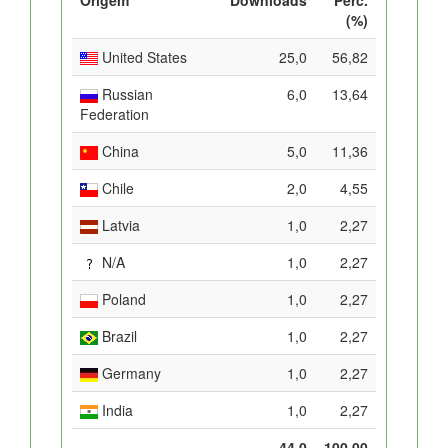
(%)
United States
25,0
56,82
Russian
6,0
13,64
Federation
China
5,0
11,36
Chile
2,0
4,55
Latvia
1,0
2,27
N/A
1,0
2,27
Poland
1,0
2,27
Brazil
1,0
2,27
Germany
1,0
2,27
India
1,0
2,27
44,0
100,00