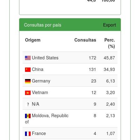
Consultas por país
Export
Origem
Consultas
Perc.
(%)
United States
172
45,87
China
131
34,93
Germany
23
6,13
Vietnam
12
3,20
N/A
9
2,40
Moldova, Republic
8
2,13
of
France
4
1,07