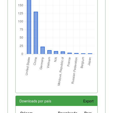
Downloads por país
Export
Origem
Downloads
Perc.