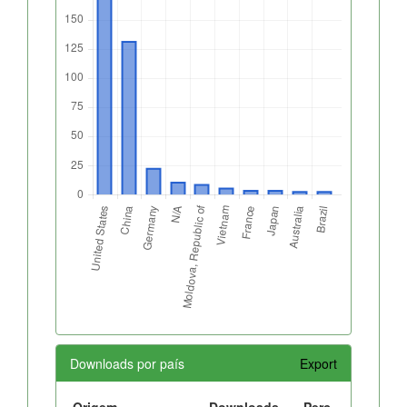
Downloads por país
Export
Origem
Downloads
Perc.