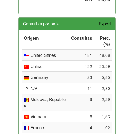
Consultas por país
Export
Origem
Consultas
Perc.
(%)
United States
181
46,06
China
132
33,59
Germany
23
5,85
N/A
11
2,80
Moldova, Republic
9
2,29
of
Vietnam
6
1,53
France
4
1,02