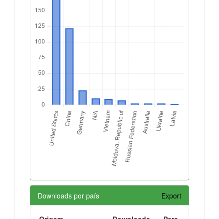
Downloads por país
Export
Origem
Downloads
Perc.