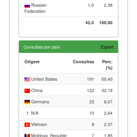
Russian
1,0
2,38
Federation
42,0
100,00
Consultas por país
Export
Origem
Consultas
Perc.
(%)
United States
191
50,40
China
122
32,19
Germany
23
6,07
N/A
10
2,64
Vietnam
9
2,37
Moldova, Republic
7
1,85