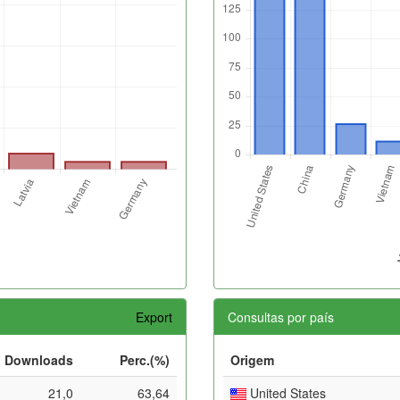
Export
Consultas por país
Downloads
Perc.(%)
Origem
21,0
63,64
United States