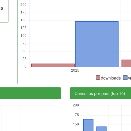
85
downloads
v
Consultas por país (top 10)