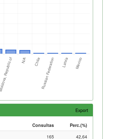
Export
Consultas
Perc.(%)
165
42,64