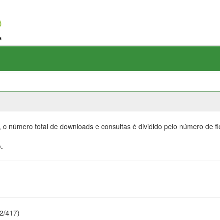
, o número total de downloads e consultas é dividido pelo número de f
.
22/417)