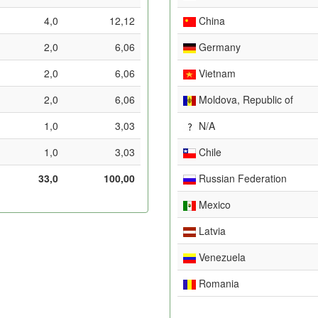
4,0
12,12
China
2,0
6,06
Germany
2,0
6,06
Vietnam
2,0
6,06
Moldova, Republic of
1,0
3,03
N/A
1,0
3,03
Chile
33,0
100,00
Russian Federation
Mexico
Latvia
Venezuela
Romania