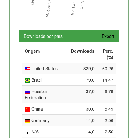
Downloads por país
Export
Origem
Downloads
Perc.
(%)
United States
329,0
60,26
Brazil
79,0
14,47
Russian
37,0
6,78
Federation
China
30,0
5,49
Germany
14,0
2,56
N/A
14,0
2,56