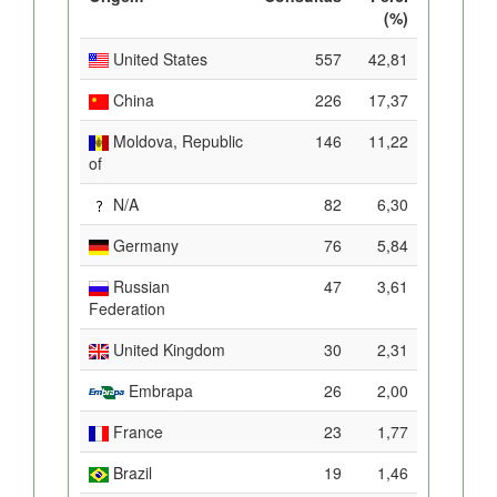
(%)
United States
557
42,81
China
226
17,37
Moldova, Republic
146
11,22
of
N/A
82
6,30
Germany
76
5,84
Russian
47
3,61
Federation
United Kingdom
30
2,31
Embrapa
26
2,00
France
23
1,77
Brazil
19
1,46