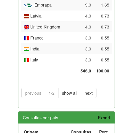
Embrapa
9,0
1,65
Latvia
4,0
0,73
United Kingdom
4,0
0,73
France
3,0
0,55
India
3,0
0,55
Italy
3,0
0,55
546,0
100,00
previous
1/2
show all
next
Consultas por país
Export
Origem
Consultas
Perc.