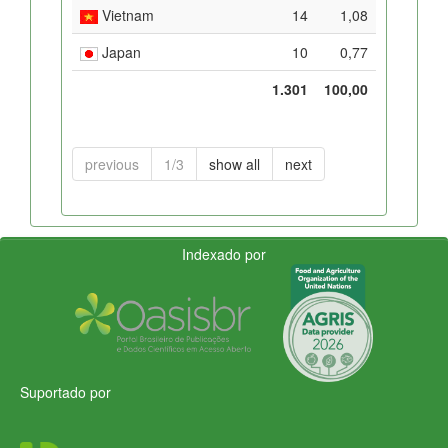
Vietnam
14
1,08
Japan
10
0,77
1.301
100,00
previous
1/3
show all
next
Indexado por
Suportado por