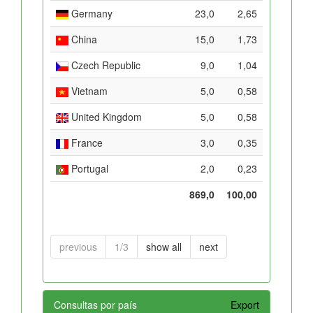
Germany
23,0
2,65
China
15,0
1,73
Czech Republic
9,0
1,04
Vietnam
5,0
0,58
United Kingdom
5,0
0,58
France
3,0
0,35
Portugal
2,0
0,23
869,0
100,00
previous
1/3
show all
next
Consultas por país
Export