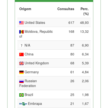
Origem
Consultas
Perc.
(%)
United States
617
48,93
Moldova, Republic
168
13,32
of
N/A
87
6,90
China
80
6,34
United Kingdom
68
5,39
Germany
61
4,84
Russian
26
2,06
Federation
Brazil
25
1,98
Embrapa
21
1,67