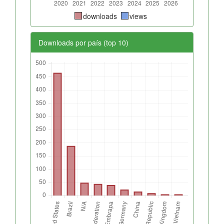
downloads
views
Downloads por país (top 10)