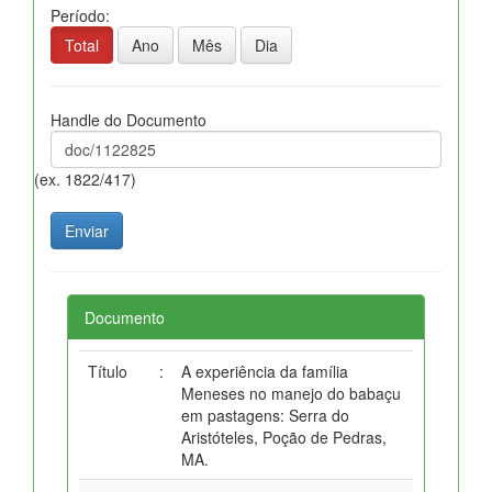
Período:
Total
Ano
Mês
Dia
Handle do Documento
(ex. 1822/417)
Documento
Título
:
A experiência da família
Meneses no manejo do babaçu
em pastagens: Serra do
Aristóteles, Poção de Pedras,
MA.