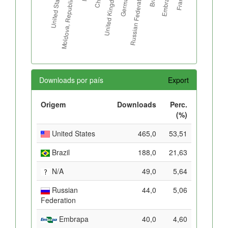
Downloads por país
Export
Origem
Downloads
Perc.
(%)
United States
465,0
53,51
Brazil
188,0
21,63
N/A
49,0
5,64
Russian
44,0
5,06
Federation
Embrapa
40,0
4,60