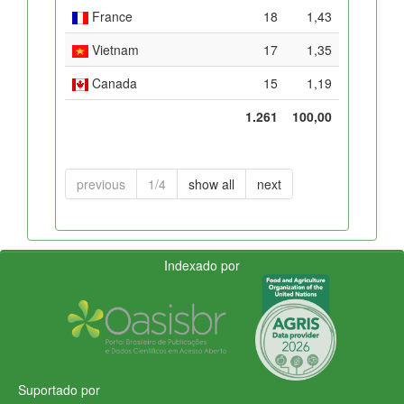
France
18
1,43
Vietnam
17
1,35
Canada
15
1,19
1.261
100,00
previous
1/4
show all
next
Indexado por
Suportado por