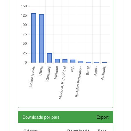
Downloads por país
Export
Origem
Downloads
Perc.