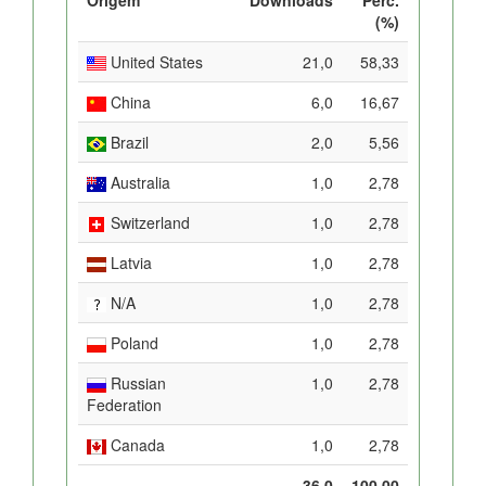
(%)
United States
21,0
58,33
China
6,0
16,67
Brazil
2,0
5,56
Australia
1,0
2,78
Switzerland
1,0
2,78
Latvia
1,0
2,78
N/A
1,0
2,78
Poland
1,0
2,78
Russian
1,0
2,78
Federation
Canada
1,0
2,78
36,0
100,00