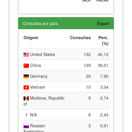
Consultas por país
Export
Origem
Consultas
Perc.
(%)
United States
132
40,12
China
129
39,21
Germany
25
7,60
Vietnam
10
3,04
Moldova, Republic
9
2,74
of
N/A
8
2,43
Russian
3
0,91
Federation