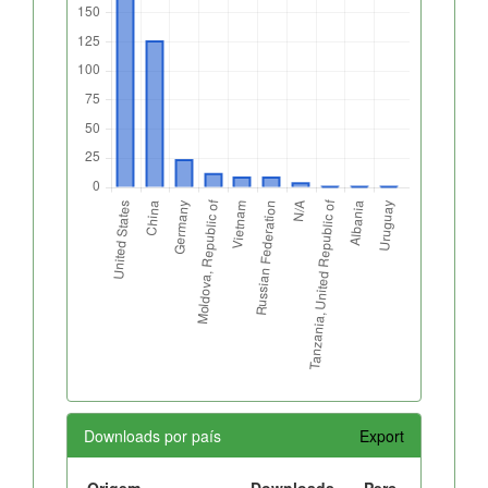
Downloads por país
Export
Origem
Downloads
Perc.