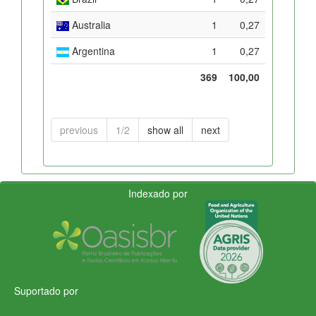
Australia
1
0,27
Argentina
1
0,27
369
100,00
previous
1/2
show all
next
Indexado por
Suportado por