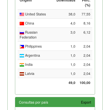
(%)
United States
38,0
77,55
China
4,0
8,16
Russian
3,0
6,12
Federation
Philippines
1,0
2,04
Argentina
1,0
2,04
India
1,0
2,04
Latvia
1,0
2,04
49,0
100,00
Consultas por país
Export