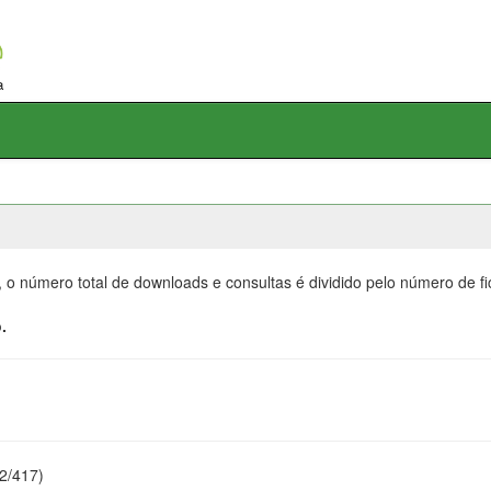
, o número total de downloads e consultas é dividido pelo número de f
.
22/417)