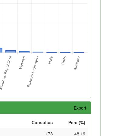
Export
Consultas
Perc.(%)
173
48,19