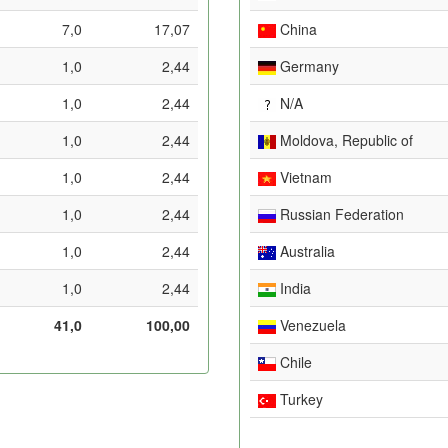
7,0
17,07
China
1,0
2,44
Germany
1,0
2,44
N/A
1,0
2,44
Moldova, Republic of
1,0
2,44
Vietnam
1,0
2,44
Russian Federation
1,0
2,44
Australia
1,0
2,44
India
41,0
100,00
Venezuela
Chile
Turkey