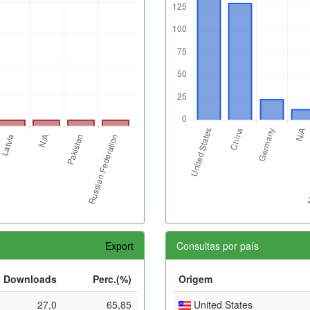
Export
Consultas por país
Downloads
Perc.(%)
Origem
27,0
65,85
United States