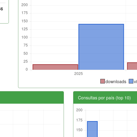
56
downloads
v
Consultas por país (top 10)