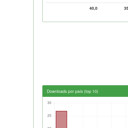
40,0
3
Downloads por país (top 10)