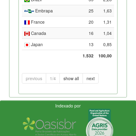
Embrapa
25
1,63
France
20
1,31
Canada
16
1,04
Japan
13
0,85
1.532
100,00
previous
1/4
show all
next
Indexado por