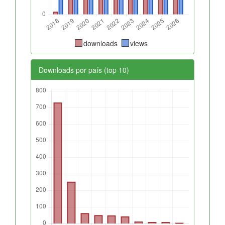
downloads
views
Downloads por país (top 10)