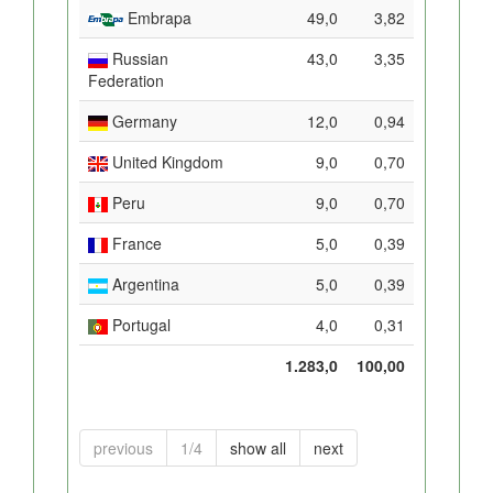
Embrapa
49,0
3,82
Russian
43,0
3,35
Federation
Germany
12,0
0,94
United Kingdom
9,0
0,70
Peru
9,0
0,70
France
5,0
0,39
Argentina
5,0
0,39
Portugal
4,0
0,31
1.283,0
100,00
previous
1/4
show all
next