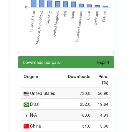
Downloads por país
Export
Origem
Downloads
Perc.
(%)
United States
730,0
56,90
Brazil
252,0
19,64
N/A
63,0
4,91
China
51,0
3,98