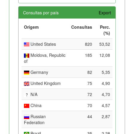
Consultas por país
Export
Origem
Consultas
Perc.
(%)
United States
820
53,52
Moldova, Republic
185
12,08
of
Germany
82
5,35
United Kingdom
75
4,90
N/A
72
4,70
China
70
4,57
Russian
44
2,87
Federation
Brazil
35
2,28