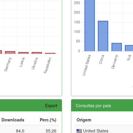
Export
Consultas por país
Downloads
Perc.(%)
Origem
84,0
55,26
United States