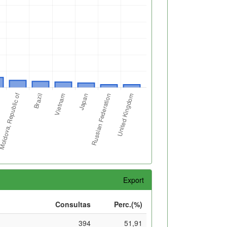
Export
Consultas
Perc.(%)
394
51,91