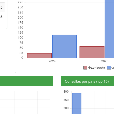
25
55
downloads
v
Consultas por país (top 10)