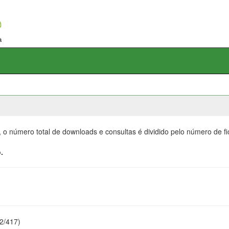
, o número total de downloads e consultas é dividido pelo número de f
.
22/417)