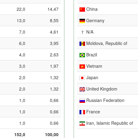
22,0
14,47
China
13,0
8,55
Germany
7,0
4,61
N/A
6,0
3,95
Moldova, Republic of
4,0
2,63
Brazil
3,0
1,97
Vietnam
2,0
1,32
Japan
2,0
1,32
United Kingdom
1,0
0,66
Russian Federation
1,0
0,66
France
1,0
0,66
Iran, Islamic Republic of
152,0
100,00