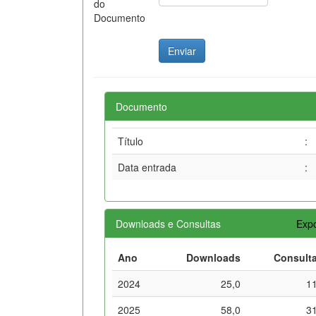
do
Documento
Documento
Título
:
Data entrada
:
Downloads e Consultas
Expo
Ano
Downloads
Consult
2024
25,0
1
2025
58,0
3