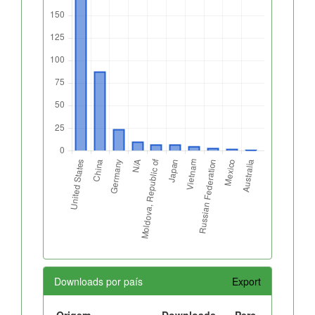
Downloads por país
Export
Origem
Downloads
Perc.