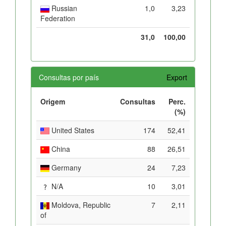
Russian
1,0
3,23
Federation
31,0
100,00
Consultas por país
Export
Origem
Consultas
Perc.
(%)
United States
174
52,41
China
88
26,51
Germany
24
7,23
N/A
10
3,01
Moldova, Republic
7
2,11
of