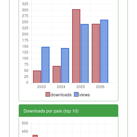
downloads
views
Downloads por país (top 10)