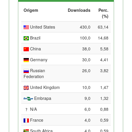
Origem
Downloads
Perc.
(%)
United States
430,0
63,14
Brazil
100,0
14,68
China
38,0
5,58
Germany
30,0
4,41
Russian
26,0
3,82
Federation
United Kingdom
10,0
1,47
Embrapa
9,0
1,32
N/A
6,0
0,88
France
4,0
0,59
South Africa
4,0
0,59