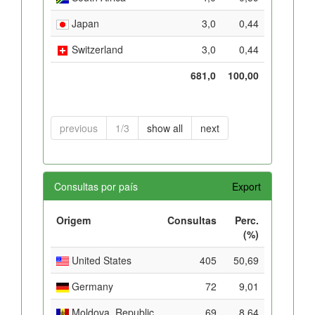
Japan
3,0
0,44
Switzerland
3,0
0,44
681,0
100,00
previous
1/3
show all
next
Consultas por país
Export
Origem
Consultas
Perc.
(%)
United States
405
50,69
Germany
72
9,01
Moldova, Republic
69
8,64