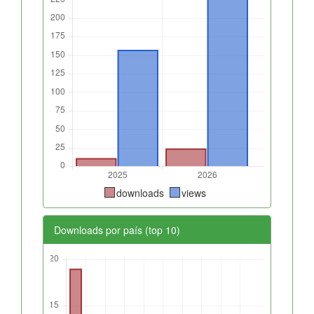
downloads
views
Downloads por país (top 10)