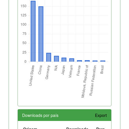
Downloads por país
Export
Origem
Downloads
Perc.