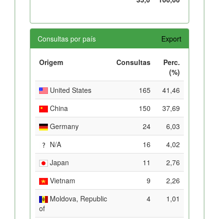
Consultas por país
Export
Origem
Consultas
Perc.
(%)
United States
165
41,46
China
150
37,69
Germany
24
6,03
N/A
16
4,02
Japan
11
2,76
Vietnam
9
2,26
Moldova, Republic
4
1,01
of