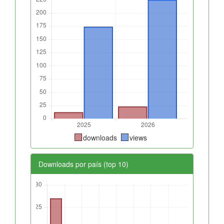
downloads
views
Downloads por país (top 10)