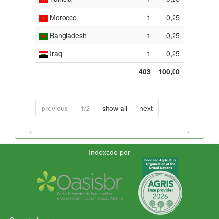
Morocco
1
0,25
Bangladesh
1
0,25
Iraq
1
0,25
403
100,00
previous
1/2
show all
next
Indexado por