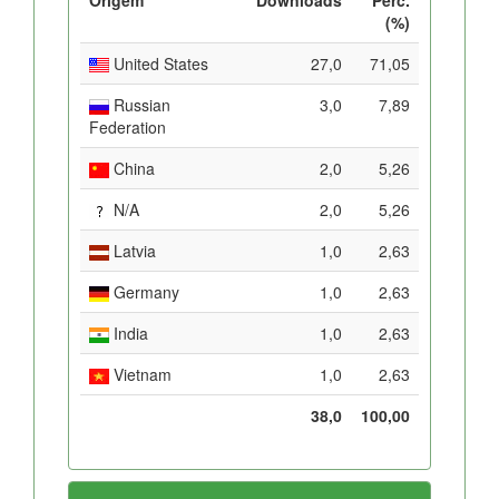
(%)
United States
27,0
71,05
Russian
3,0
7,89
Federation
China
2,0
5,26
N/A
2,0
5,26
Latvia
1,0
2,63
Germany
1,0
2,63
India
1,0
2,63
Vietnam
1,0
2,63
38,0
100,00