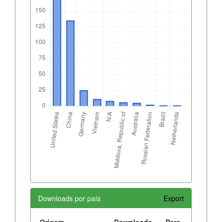
Downloads por país
Export
Origem
Downloads
Perc.