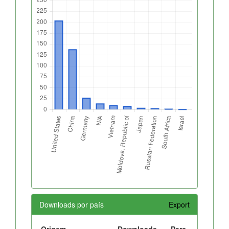
Downloads por país
Export
Origem
Downloads
Perc.