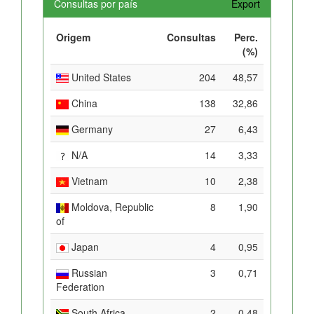
Consultas por país
Export
Origem
Consultas
Perc.
(%)
United States
204
48,57
China
138
32,86
Germany
27
6,43
N/A
14
3,33
Vietnam
10
2,38
Moldova, Republic
8
1,90
of
Japan
4
0,95
Russian
3
0,71
Federation
South Africa
2
0,48