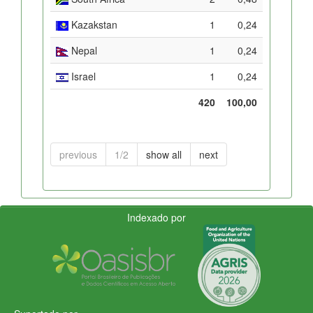
Kazakstan
1
0,24
Nepal
1
0,24
Israel
1
0,24
420
100,00
previous
1/2
show all
next
Indexado por