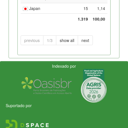
Japan
15
1,14
1.319
100,00
previous
1/3
show all
next
Indexado por
Suportado por