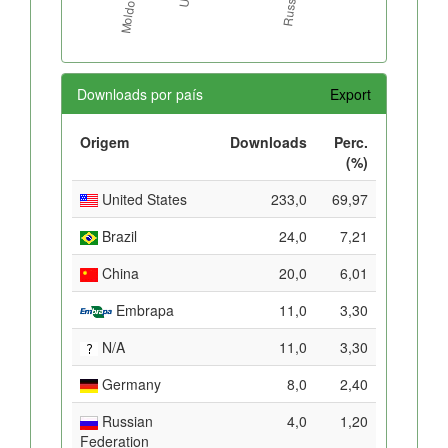
Downloads por país
Export
Origem
Downloads
Perc.
(%)
United States
233,0
69,97
Brazil
24,0
7,21
China
20,0
6,01
Embrapa
11,0
3,30
N/A
11,0
3,30
Germany
8,0
2,40
Russian
4,0
1,20
Federation