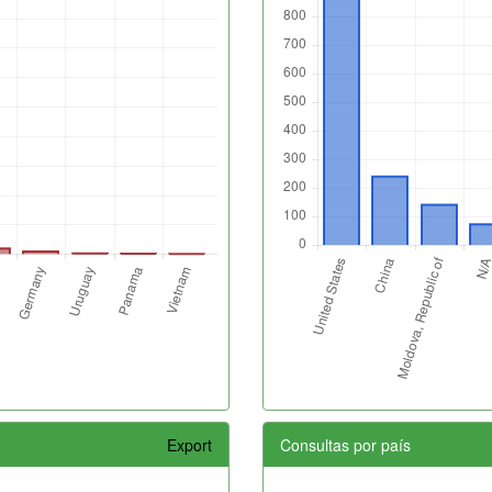
Export
Consultas por país