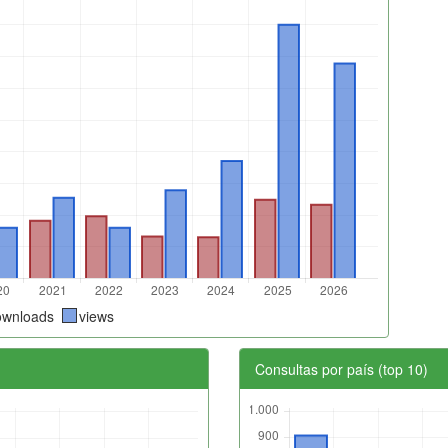
ownloads
views
Consultas por país (top 10)