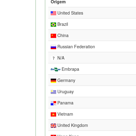
Origem
United States
Brazil
China
Russian Federation
N/A
Embrapa
Germany
Uruguay
Panama
Vietnam
United Kingdom