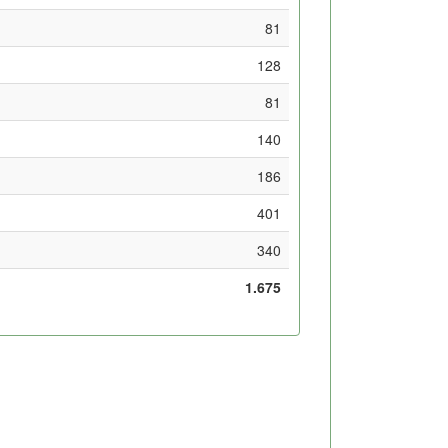
81
128
81
140
186
401
340
1.675