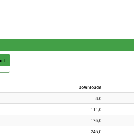
ort
Downloads
8,0
114,0
175,0
245,0