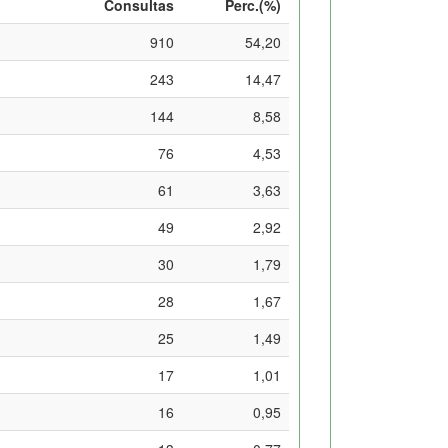
Consultas
Perc.(%)
910
54,20
243
14,47
144
8,58
76
4,53
61
3,63
49
2,92
30
1,79
28
1,67
25
1,49
17
1,01
16
0,95