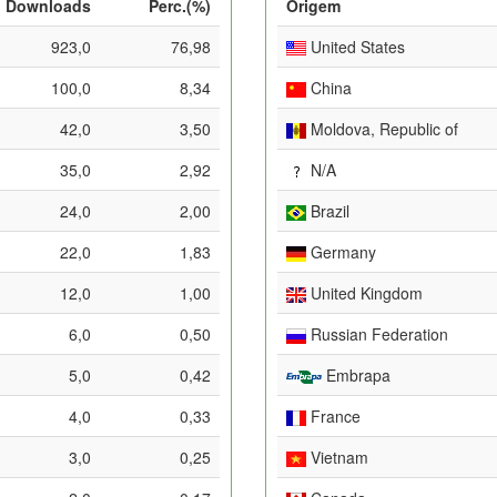
Downloads
Perc.(%)
Origem
923,0
76,98
United States
100,0
8,34
China
42,0
3,50
Moldova, Republic of
35,0
2,92
N/A
24,0
2,00
Brazil
22,0
1,83
Germany
12,0
1,00
United Kingdom
6,0
0,50
Russian Federation
5,0
0,42
Embrapa
4,0
0,33
France
3,0
0,25
Vietnam