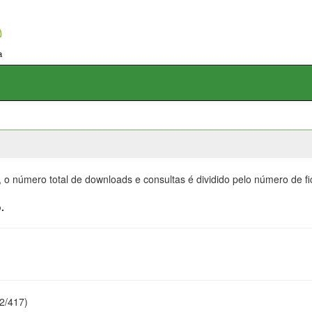
, o número total de downloads e consultas é dividido pelo número de f
.
22/417)