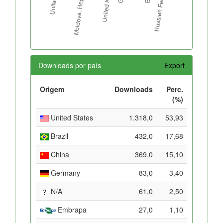
Downloads por país
Export
Origem
Downloads
Perc.
(%)
United States
1.318,0
53,93
Brazil
432,0
17,68
China
369,0
15,10
Germany
83,0
3,40
N/A
61,0
2,50
Embrapa
27,0
1,10