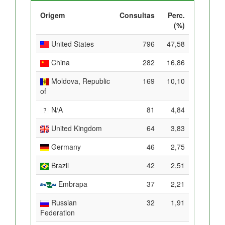
Origem
Consultas
Perc.
(%)
United States
796
47,58
China
282
16,86
Moldova, Republic
169
10,10
of
N/A
81
4,84
United Kingdom
64
3,83
Germany
46
2,75
Brazil
42
2,51
Embrapa
37
2,21
Russian
32
1,91
Federation