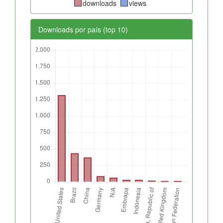
downloads
views
Downloads por país (top 10)