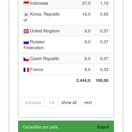
Indonesia
27,0
1,10
Korea, Republic
16,0
0,65
of
United Kingdom
9,0
0,37
Russian
9,0
0,37
Federation
Czech Republic
9,0
0,37
France
8,0
0,33
2.444,0
100,00
previous
1/4
show all
next
Consultas por país
Export