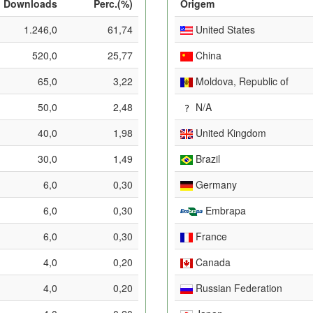
Downloads
Perc.(%)
Origem
1.246,0
61,74
United States
520,0
25,77
China
65,0
3,22
Moldova, Republic of
50,0
2,48
N/A
40,0
1,98
United Kingdom
30,0
1,49
Brazil
6,0
0,30
Germany
6,0
0,30
Embrapa
6,0
0,30
France
4,0
0,20
Canada
4,0
0,20
Russian Federation