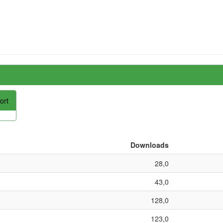
ort
Downloads
28,0
43,0
128,0
123,0