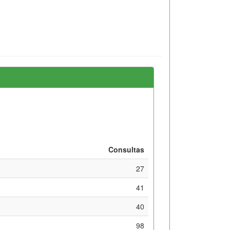
Consultas
27
41
40
98