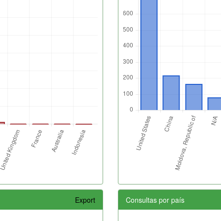
Export
Consultas por país