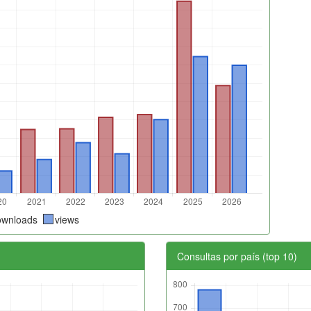
ownloads
views
Consultas por país (top 10)