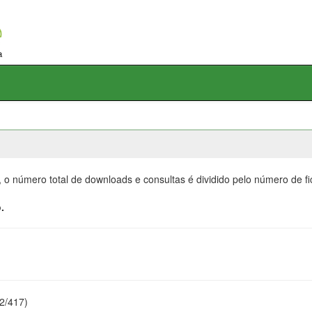
, o número total de downloads e consultas é dividido pelo número de f
.
22/417)