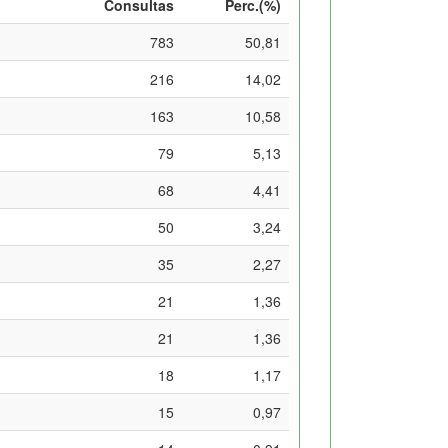
Consultas
Perc.(%)
783
50,81
216
14,02
163
10,58
79
5,13
68
4,41
50
3,24
35
2,27
21
1,36
21
1,36
18
1,17
15
0,97