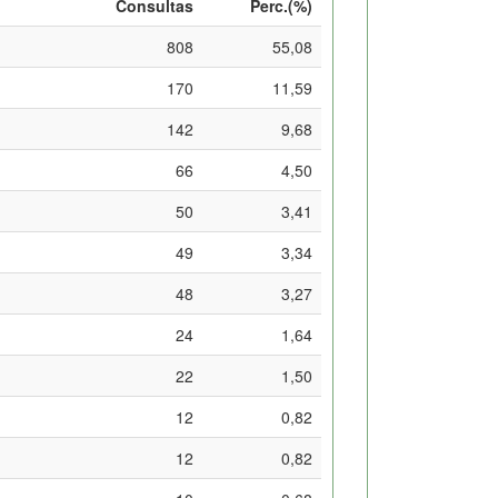
Consultas
Perc.(%)
808
55,08
170
11,59
142
9,68
66
4,50
50
3,41
49
3,34
48
3,27
24
1,64
22
1,50
12
0,82
12
0,82