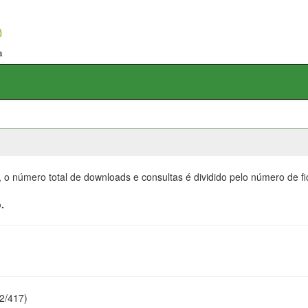
, o número total de downloads e consultas é dividido pelo número de f
.
22/417)