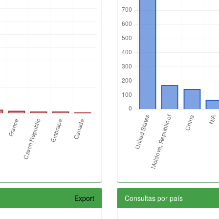
Export
Consultas por país