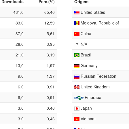
Downloads
Perc.(%)
Origem
431,0
65,40
United States
83,0
12,59
Moldova, Republic of
37,0
5,61
China
26,0
3,95
N/A
21,0
3,19
Brazil
13,0
1,97
Germany
9,0
1,37
Russian Federation
6,0
0,91
United Kingdom
6,0
0,91
Embrapa
3,0
0,46
Japan
3,0
0,46
Vietnam