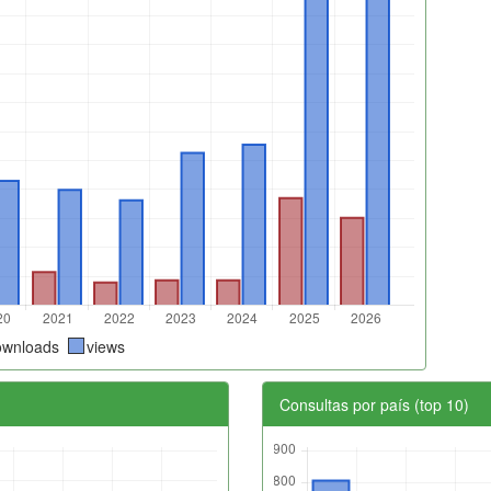
ownloads
views
Consultas por país (top 10)