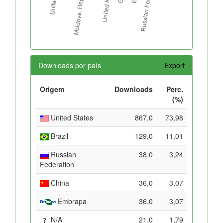
Downloads por país
Export
Origem
Downloads
Perc.
(%)
United States
867,0
73,98
Brazil
129,0
11,01
Russian
38,0
3,24
Federation
China
36,0
3,07
Embrapa
36,0
3,07
N/A
21,0
1,79