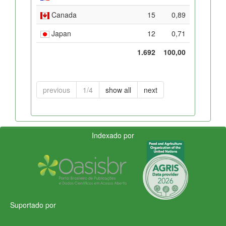
Canada
15
0,89
Japan
12
0,71
1.692
100,00
previous
1/4
show all
next
Indexado por
Suportado por