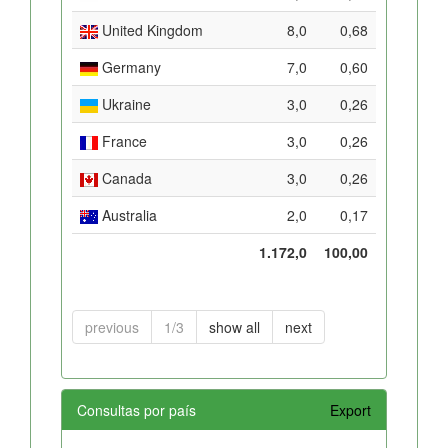
United Kingdom
8,0
0,68
Germany
7,0
0,60
Ukraine
3,0
0,26
France
3,0
0,26
Canada
3,0
0,26
Australia
2,0
0,17
1.172,0
100,00
previous
1/3
show all
next
Consultas por país
Export