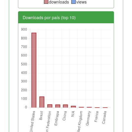
downloads
views
Downloads por país (top 10)