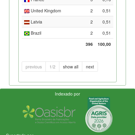
United Kingdom
2
0,51
Latvia
2
0,51
Brazil
2
0,51
396
100,00
previous
1/2
show all
next
Indexado por