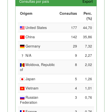
Consultas por país
Export
Origem
Consultas
Perc.
(%)
United States
177
44,70
China
142
35,86
Germany
29
7,32
N/A
9
2,27
Moldova, Republic
8
2,02
of
Japan
5
1,26
Vietnam
4
1,01
Russian
3
0,76
Federation
France
3
0,76