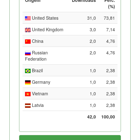
(%)
United States
31,0
73,81
United Kingdom
3,0
7,14
China
2,0
4,76
Russian
2,0
4,76
Federation
Brazil
1,0
2,38
Germany
1,0
2,38
Vietnam
1,0
2,38
Latvia
1,0
2,38
42,0
100,00