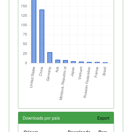
Downloads por país
Export
Origem
Downloads
Perc.