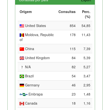
Origem
Consultas
Perc.
(%)
United States
854
54,85
Moldova, Republic
178
11,43
of
China
115
7,39
United Kingdom
84
5,39
N/A
82
5,27
Brazil
54
3,47
Germany
46
2,95
Embrapa
23
1,48
Canada
18
1,16