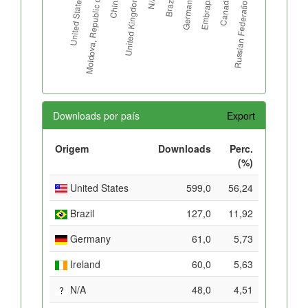
Downloads por país
Export
Origem
Downloads
Perc.
(%)
United States
599,0
56,24
Brazil
127,0
11,92
Germany
61,0
5,73
Ireland
60,0
5,63
N/A
48,0
4,51