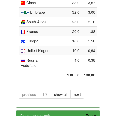
China
38,0
3,57
Embrapa
32,0
3,00
South Africa
23,0
2,16
France
20,0
1,88
Europe
16,0
1,50
United Kingdom
10,0
0,94
Russian
4,0
0,38
Federation
1.065,0
100,00
previous
1/3
show all
next
Consultas por país
Export