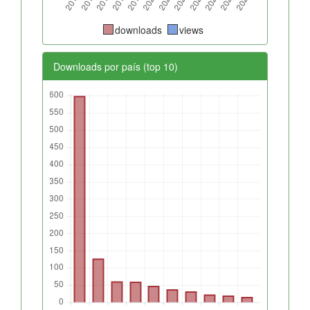
downloads
views
Downloads por país (top 10)