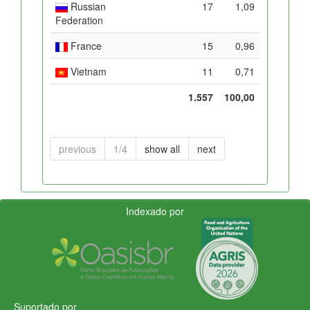
Russian
17
1,09
Federation
France
15
0,96
Vietnam
11
0,71
1.557
100,00
previous
1/4
show all
next
Indexado por
Suportado por