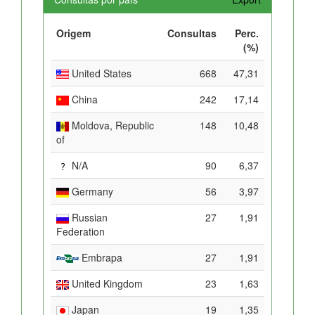
Origem
Consultas
Perc.
(%)
United States
668
47,31
China
242
17,14
Moldova, Republic
148
10,48
of
N/A
90
6,37
Germany
56
3,97
Russian
27
1,91
Federation
Embrapa
27
1,91
United Kingdom
23
1,63
Japan
19
1,35