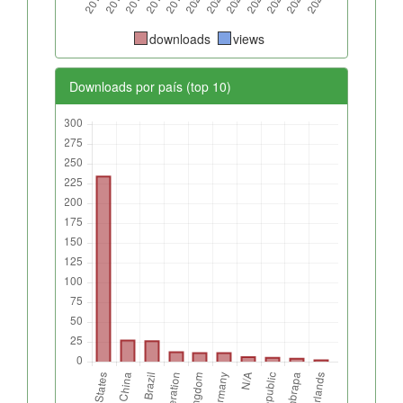
downloads
views
Downloads por país (top 10)