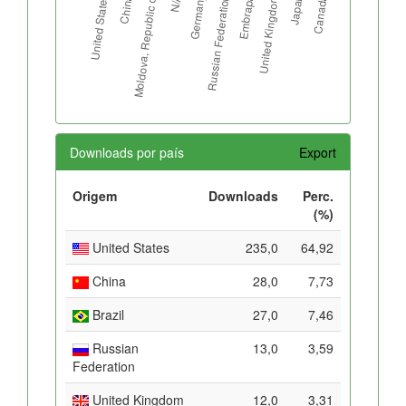
Downloads por país
Export
Origem
Downloads
Perc.
(%)
United States
235,0
64,92
China
28,0
7,73
Brazil
27,0
7,46
Russian
13,0
3,59
Federation
United Kingdom
12,0
3,31