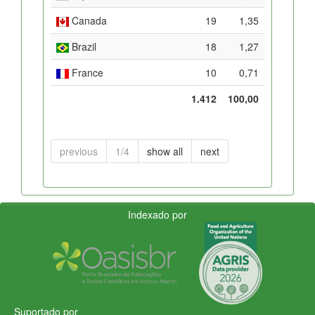
Canada
19
1,35
Brazil
18
1,27
France
10
0,71
1.412
100,00
previous
1/4
show all
next
Indexado por
Suportado por