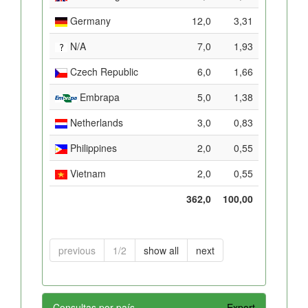
Germany
12,0
3,31
N/A
7,0
1,93
Czech Republic
6,0
1,66
Embrapa
5,0
1,38
Netherlands
3,0
0,83
Philippines
2,0
0,55
Vietnam
2,0
0,55
362,0
100,00
previous
1/2
show all
next
Consultas por país
Export