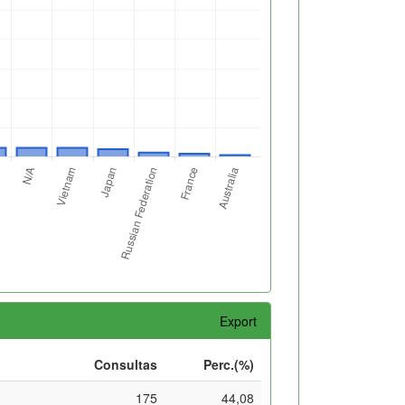
Export
Consultas
Perc.(%)
175
44,08