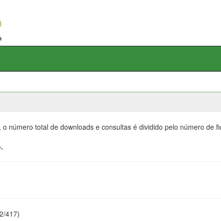
, o número total de downloads e consultas é dividido pelo número de f
.
22/417)