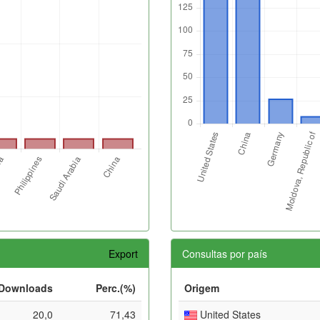
Export
Consultas por país
Downloads
Perc.(%)
Origem
20,0
71,43
United States