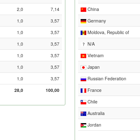
2,0
7,14
China
1,0
3,57
Germany
1,0
3,57
Moldova, Republic of
1,0
3,57
N/A
1,0
3,57
Vietnam
1,0
3,57
Japan
1,0
3,57
Russian Federation
28,0
100,00
France
Chile
Australia
Jordan