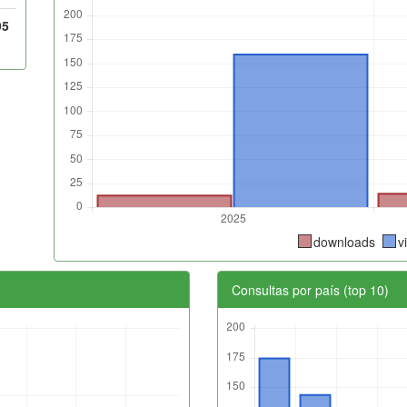
95
downloads
v
Consultas por país (top 10)