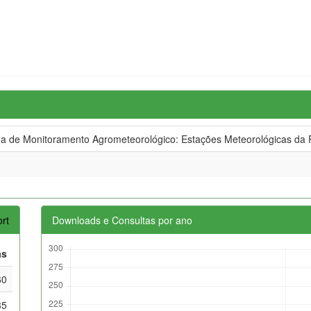
de Monitoramento Agrometeorológico: Estações Meteorológicas da R
rt
Downloads e Consultas por ano
as
60
35