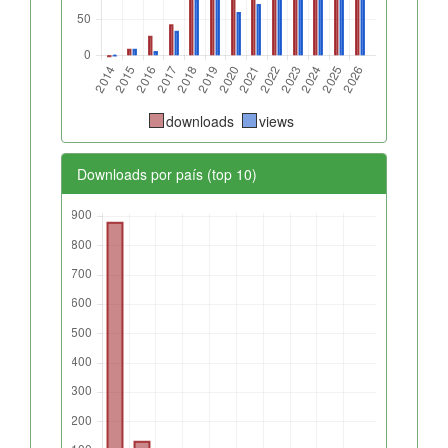
downloads
views
Downloads por país (top 10)