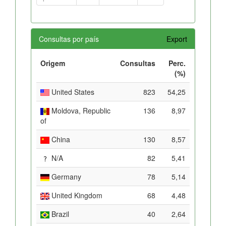
Consultas por país
Export
Origem
Consultas
Perc.
(%)
United States
823
54,25
Moldova, Republic
136
8,97
of
China
130
8,57
N/A
82
5,41
Germany
78
5,14
United Kingdom
68
4,48
Brazil
40
2,64