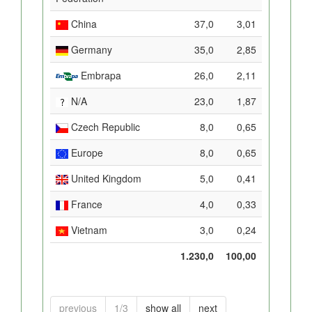
China
37,0
3,01
Germany
35,0
2,85
Embrapa
26,0
2,11
N/A
23,0
1,87
Czech Republic
8,0
0,65
Europe
8,0
0,65
United Kingdom
5,0
0,41
France
4,0
0,33
Vietnam
3,0
0,24
1.230,0
100,00
previous
1/3
show all
next