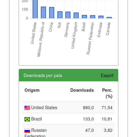
Downloads por país
Export
Origem
Downloads
Perc.
(%)
United States
880,0
71,54
Brazil
133,0
10,81
Russian
47,0
3,82
Federation