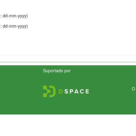
o: dd-mm-yyyy)
o: dd-mm-yyyy)
Suportado por
O 