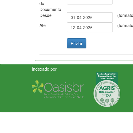
do
Documento
Desde
(format
Até
(format
Indexado por