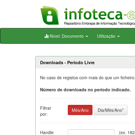
Skip
Nível: Documento
Utilização
navigation
Downloads - Período Livre
No caso de registos com mais do que um ficheiro
Número de downloads no período indicado.
Filtrar
Mês/Ano
Dia/Mês/Ano*
por:
Handle
(ex. 18