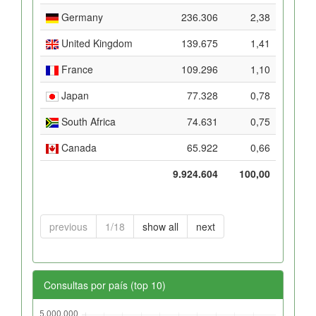
Germany
236.306
2,38
United Kingdom
139.675
1,41
France
109.296
1,10
Japan
77.328
0,78
South Africa
74.631
0,75
Canada
65.922
0,66
9.924.604
100,00
previous
1/18
show all
next
Consultas por país (top 10)