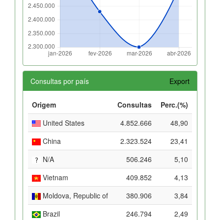
Consultas por país
Export
Origem
Consultas
Perc.(%)
United States
4.852.666
48,90
China
2.323.524
23,41
N/A
506.246
5,10
Vietnam
409.852
4,13
Moldova, Republic of
380.906
3,84
Brazil
246.794
2,49