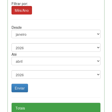
Filtrar por:
Mês/Ano
Desde
Até
Totais