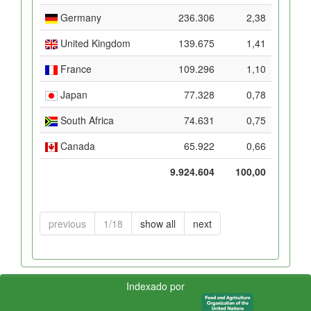
Germany
236.306
2,38
United Kingdom
139.675
1,41
France
109.296
1,10
Japan
77.328
0,78
South Africa
74.631
0,75
Canada
65.922
0,66
9.924.604
100,00
previous
1/18
show all
next
Indexado por