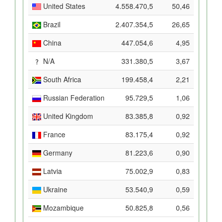
United States
4.558.470,5
50,46
Brazil
2.407.354,5
26,65
China
447.054,6
4,95
N/A
331.380,5
3,67
South Africa
199.458,4
2,21
Russian Federation
95.729,5
1,06
United Kingdom
83.385,8
0,92
France
83.175,4
0,92
Germany
81.223,6
0,90
Latvia
75.002,9
0,83
Ukraine
53.540,9
0,59
Mozambique
50.825,8
0,56