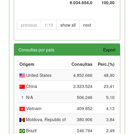
9.034.654,0
100,00
previous
1/19
show all
next
Consultas por país
Export
Origem
Consultas
Perc.(%)
United States
4.852.666
48,90
China
2.323.524
23,41
N/A
506.246
5,10
Vietnam
409.852
4,13
Moldova, Republic of
380.906
3,84
Brazil
246.794
2,49