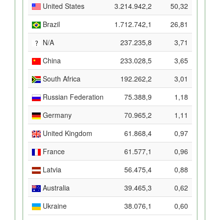
United States
3.214.942,2
50,32
Brazil
1.712.742,1
26,81
N/A
237.235,8
3,71
China
233.028,5
3,65
South Africa
192.262,2
3,01
Russian Federation
75.388,9
1,18
Germany
70.965,2
1,11
United Kingdom
61.868,4
0,97
France
61.577,1
0,96
Latvia
56.475,4
0,88
Australia
39.465,3
0,62
Ukraine
38.076,1
0,60