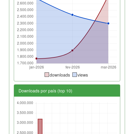
downloads
views
Downloads por país (top 10)