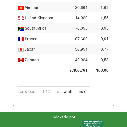
Vietnam
120.864
1,63
United Kingdom
114.920
1,55
South Africa
70.055
0,95
France
67.666
0,91
Japan
56.954
0,77
Canada
42.924
0,58
7.406.761
100,00
previous
1/17
show all
next
Indexado por