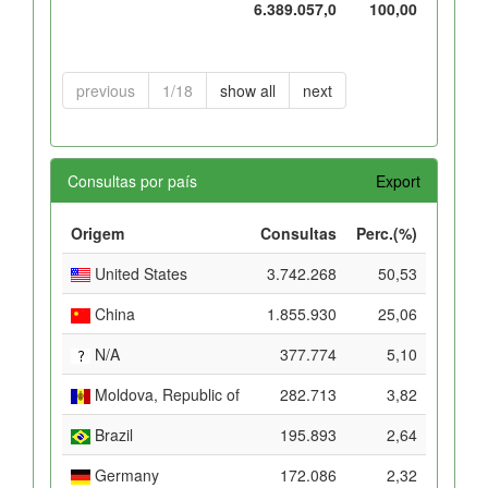
6.389.057,0
100,00
previous
1/18
show all
next
Consultas por país
Export
Origem
Consultas
Perc.(%)
United States
3.742.268
50,53
China
1.855.930
25,06
N/A
377.774
5,10
Moldova, Republic of
282.713
3,82
Brazil
195.893
2,64
Germany
172.086
2,32