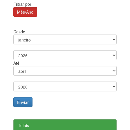
Filtrar por:
Mês/Ano
Desde
Até
Totais