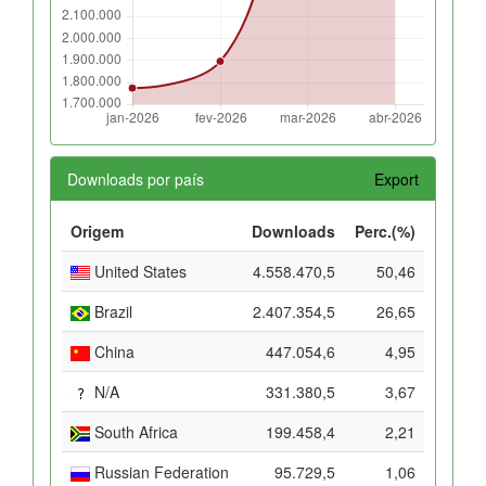
Downloads por país
Export
Origem
Downloads
Perc.(%)
United States
4.558.470,5
50,46
Brazil
2.407.354,5
26,65
China
447.054,6
4,95
N/A
331.380,5
3,67
South Africa
199.458,4
2,21
Russian Federation
95.729,5
1,06