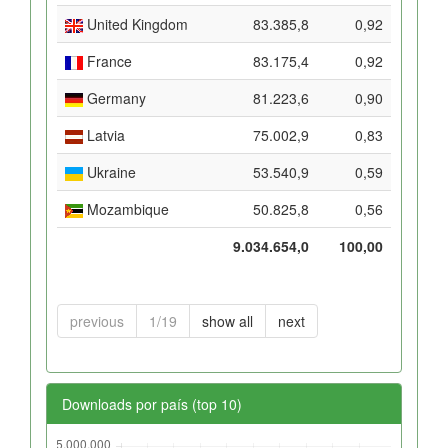
United Kingdom
83.385,8
0,92
France
83.175,4
0,92
Germany
81.223,6
0,90
Latvia
75.002,9
0,83
Ukraine
53.540,9
0,59
Mozambique
50.825,8
0,56
9.034.654,0
100,00
previous
1/19
show all
next
Downloads por país (top 10)