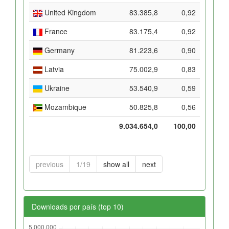
United Kingdom
83.385,8
0,92
France
83.175,4
0,92
Germany
81.223,6
0,90
Latvia
75.002,9
0,83
Ukraine
53.540,9
0,59
Mozambique
50.825,8
0,56
9.034.654,0
100,00
previous
1/19
show all
next
Downloads por país (top 10)