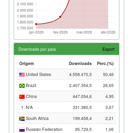
Downloads por país
Export
Origem
Downloads
Perc.(%)
United States
4.558.470,5
50,46
Brazil
2.407.354,5
26,65
China
447.054,6
4,95
N/A
331.380,5
3,67
South Africa
199.458,4
2,21
Russian Federation
95.729,5
1,06