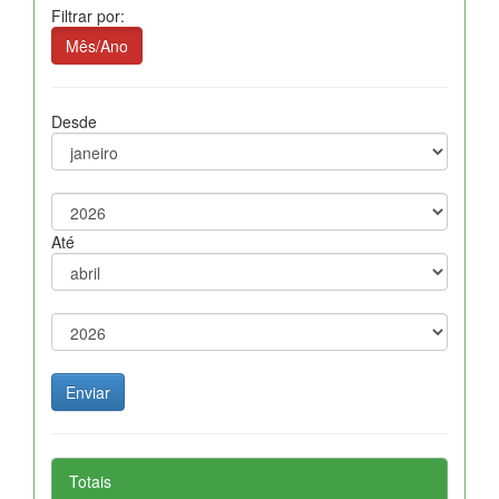
Filtrar por:
Mês/Ano
Desde
Até
Totais