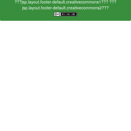
???jsp.layout.footer-default.creativecommons1???
???
jsp.layout.footer-default.creativecommons2???