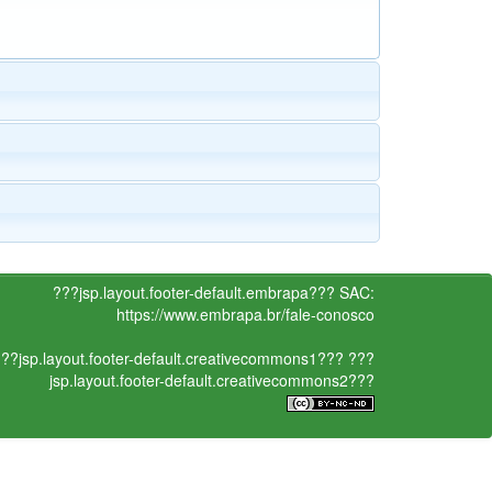
???jsp.layout.footer-default.embrapa???
SAC:
https://www.embrapa.br/fale-conosco
??jsp.layout.footer-default.creativecommons1???
???
jsp.layout.footer-default.creativecommons2???