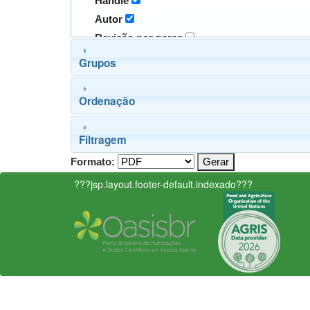
Handle
Autor
Revisão por pares
Grupos
Ordenação
Filtragem
Formato:
???jsp.layout.footer-default.indexado???