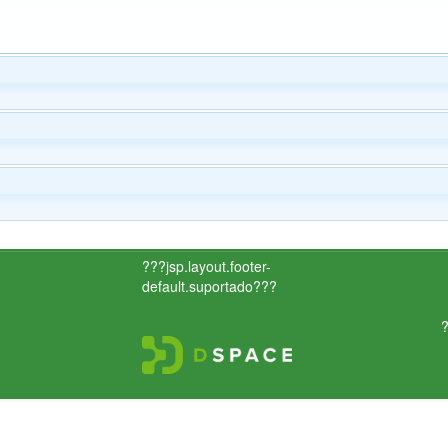
???jsp.layout.footer-
default.suportado???
?