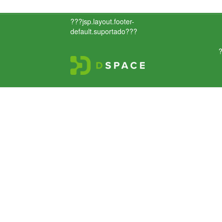
???jsp.layout.footer-
default.suportado???
?