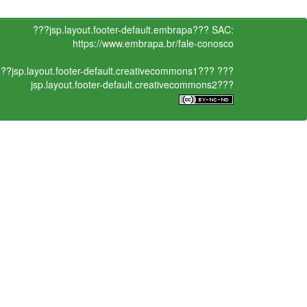
???jsp.layout.footer-default.embrapa???
SAC:
https://www.embrapa.br/fale-conosco
??jsp.layout.footer-default.creativecommons1???
???
jsp.layout.footer-default.creativecommons2???