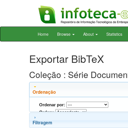
Skip
Home
Browse
About
Statistics
navigation
Exportar BibTeX
Coleção : Série Docume
Ordenação
Ordenar por:
Ordem:
Filtragem