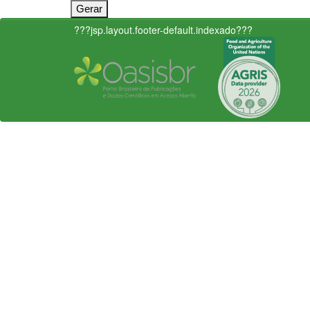
???jsp.layout.footer-default.indexado???