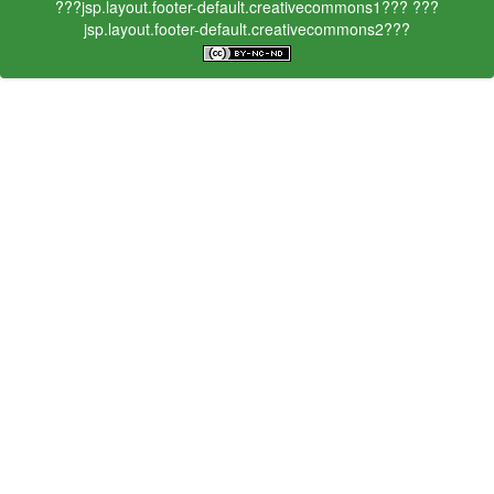
???jsp.layout.footer-default.creativecommons1???
???
jsp.layout.footer-default.creativecommons2???